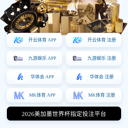
案例精选
首页
案例精选
马卡：皇马大部分球员支撑阿韦洛亚下赛季
持续执教
2026-04-28 00:43:56